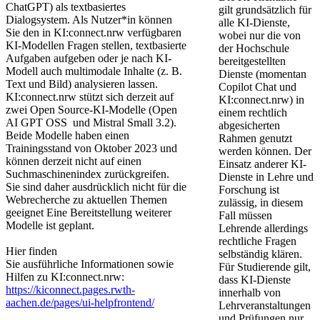
ChatGPT) als textbasiertes
gilt grundsätzlich für
Dialogsystem. Als Nutzer*in können
alle KI-Dienste,
Sie den in KI:connect.nrw verfügbaren
wobei nur die von
KI-Modellen Fragen stellen, textbasierte
der Hochschule
Aufgaben aufgeben oder je nach KI-
bereitgestellten
Modell auch multimodale Inhalte (z. B.
Dienste (momentan
Text und Bild) analysieren lassen.
Copilot Chat und
KI:connect.nrw stützt sich derzeit auf
KI:connect.nrw) in
zwei Open Source-KI-Modelle (Open
einem rechtlich
AI GPT OSS und Mistral Small 3.2).
abgesicherten
Beide Modelle haben einen
Rahmen genutzt
Trainingsstand von Oktober 2023 und
werden können. Der
können derzeit nicht auf einen
Einsatz anderer KI-
Suchmaschinenindex zurückgreifen.
Dienste in Lehre und
Sie sind daher ausdrücklich nicht für die
Forschung ist
Webrecherche zu aktuellen Themen
zulässig, in diesem
geeignet Eine Bereitstellung weiterer
Fall müssen
Modelle ist geplant.
Lehrende allerdings
rechtliche Fragen
Hier finden
selbständig klären.
Sie ausführliche Informationen sowie
Für Studierende gilt,
Hilfen zu KI:connect.nrw:
dass KI-Dienste
https://kiconnect.pages.rwth-
innerhalb von
aachen.de/pages/ui-helpfrontend/
Lehrveranstaltungen
und Prüfungen nur