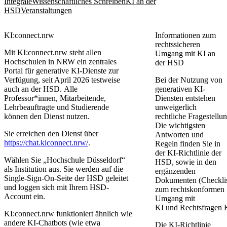
Integrale
Wissenschaftliches Schreiben
KI an der
HSD
Veranstaltungen
KI:connect.nrw
​​Informationen zum
rechtssicheren
Mit KI:connect.nrw steht allen
Umgang mit KI an
Hochschulen in NRW ein zentrales
der HSD
Portal für generative KI-Dienste zur
Verfügung, seit April 2026 testweise
Bei der Nutzung von
auch an der HSD. Alle
generativen KI-
Professor*innen, Mitarbeitende,
Diensten entstehen
Lehrbeauftragte und Studierende
unweigerlich
können den Dienst nutzen.
rechtliche Fragestellu
Die wichtigsten
Sie erreichen den Dienst über
Antworten und
https://chat.kiconnect.nrw/
.
Regeln finden Sie in
der KI-Richtlinie der
Wählen Sie „Hochschule Düsseldorf“
HSD, sowie in den
als Institution aus. Sie werden auf die
ergänzenden
Single-Sign-On-Seite der HSD geleitet
Dokumenten (Checkli
und loggen sich mit Ihrem HSD-
zum rechtskonformen
Account ein.
Umgang mit
KI und Rechtsfragen 
KI:connect.nrw funktioniert ähnlich wie
andere KI-Chatbots (wie etwa
Die KI-Richtlinie