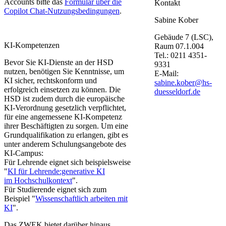
Accounts bitte das
Formular über die
Kontakt
Copilot Chat-Nutzungsbedingungen
.
Sabine Kober
Gebäude 7 (LSC),
KI-Kompetenzen
Raum 07.1.004
Tel.: 0211 4351-
Bevor Sie KI-Dienste an der HSD
9331
nutzen, benötigen Sie Kenntnisse, um
E-Mail:
KI sicher, rechtskonform und
sabine.kober@hs-
erfolgreich einsetzen zu können. Die
duesseldorf.de
HSD ist zudem durch die europäische
KI-Verordnung gesetzlich verpflichtet,
für eine angemessene KI-Kompetenz
ihrer Beschäftigten zu sorgen. Um eine
Grundqualifikation zu erlangen, gibt es
unter anderem Schulungsangebote des
KI-Campus:
Für Lehrende eignet sich beispielsweise
"
KI für Lehrende:generative KI
im Hochschulkontext
".
Für Studierende eignet sich zum
Beispiel "
Wissenschaftlich arbeiten mit
KI
".
Das ZWEK bietet darüber hinaus