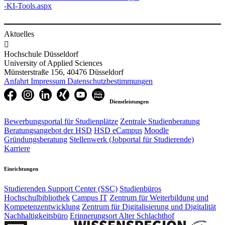
-KI-Tools.aspx
Aktuelles

Hochschule Düsseldorf
University of Applied Sciences
Münsterstraße 156, 40476 Düsseldorf
Anfahrt
Impressum
Datenschutzbestimmungen
Dienstleistungen
Bewerbungsportal für Studienplätze
Zentrale Studienberatung
Beratungsangebot der HSD
HSD eCampus
Moodle
Gründungsberatung
Stellenwerk (Jobportal für Studierende)
Karriere
Einrichtungen
Studierenden Support Center (SSC)
Studienbüros
Hochschulbibliothek
Campus IT
Zentrum für Weiterbildung und
Kompetenzentwicklung
Zentrum für Digitalisierung und Digitalität
Nachhaltigkeitsbüro
Erinnerungsort Alter Schlachthof