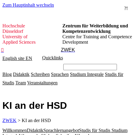
Zum Hauptinhalt wechseln
?!
Hochschule
Hochschule
Zentrum für Weiterbildung und
Düsseldorf
Düsseldorf
Kompetenzentwicklung
University of
Centre for Training and Competence
Applied Sciences
Development
ZWEK

Quicklinks
English site
EN
Blog
Didaktik
Schreiben
Sprachen
Studium Integrale
Studis für
Studis
Team
Veranstaltungen
KI an der HSD
ZWEK
> KI an der HSD
Willkommen
Didaktik
Sprachlernangebot
Studis für Studis
Studium