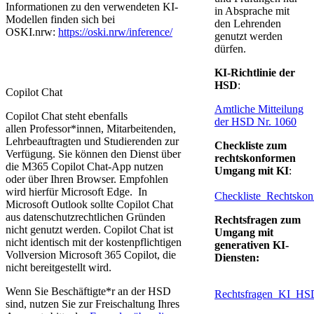
Informationen zu den verwendeten KI-
in Absprache mit
Modellen finden sich bei
den Lehrenden
OSKI.nrw:
https://oski.nrw/inference/
genutzt werden
dürfen.
KI-Richtlinie der
HSD
:
Copilot Chat
Amtliche Mitteilung
Copilot Chat steht ebenfalls
der HSD Nr. 1060
allen Professor*innen, Mitarbeitenden,
Lehrbeauftragten und Studierenden zur
Checkliste zum
Verfügung. Sie können den Dienst über
rechtskonformen
die M365 Copilot Chat-App nutzen
Umgang mit KI
:
oder über Ihren Browser. Empfohlen
wird hierfür Microsoft Edge. In
Checkliste_Rechtsk
Microsoft Outlook sollte Copilot Chat
aus datenschutzrechtlichen Gründen
Rechtsfragen zum
nicht genutzt werden. Copilot Chat ist
Umgang mit
nicht identisch mit der kostenpflichtigen
generativen KI-
Vollversion Microsoft 365 Copilot, die
Dienste
n:
nicht bereitgestellt wird.
Wenn Sie Beschäftigte*r an der HSD
Rechtsfragen_KI_HS
sind, nutzen Sie zur Freischaltung Ihres