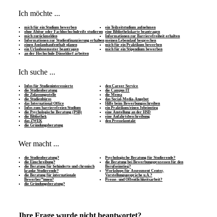
Ich möchte ...
mich für ein Studium bewerben
ein Teilzeitstudium aufnehmen
ohne Abitur oder Fachhochschulreife studieren
eine Bibliothekskarte beantragen
mich zurückmelden
Informationen zur Barrierefreiheit erhalten
Informationen zur Studienfinanzierung erhalten
meinen Lebenslauf besprechen
einen Auslandsaufenthalt planen
mich für ein Praktikum bewerben
ein Urlaubssemester beantragen
mich für ein Stipendium bewerben
an der Hochschule Düsseldorf arbeiten
Ich suche ...
Infos für Studieninteressierte
den Career Service
die Studienberatung
die Campus IT
die Zulassungsstelle
die Mensa
die Studienbüros
das Social-Media-Angebot
das International Office
Hilfe beim Bewerbungsschreiben
Infos zum barrierefreien Studium
ein Praktikum/einen Jobeinstieg
die Psychologische Beratung (PSB)
eine Anstellung an der HSD
die Bibliothek
eine Anfahrtsbeschreibung
das ZWEK
den Pressekontakt
die Gründungsberatung
Wer macht ...
die Studienberatung?
Psychologische Beratung für Studierende?
die Einschreibung?
die Beratung bei Bewerbungsprozessen für den
die Beratung für behinderte und chronisch
Berufseinstieg?
kranke Studierende?
Workshops für Assessment Center,
die Beratung für internationale
Vorstellungsgespräche u.Ä.?
Bewerber*innen?
Presse- und Öffentlichkeitsarbeit?
die Gründungsberatung?
Ihre Frage wurde nicht beantwortet?